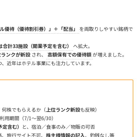
ル優待（優待割引券）」＋「配当」
を両取りしやすい銘柄で
象は合計33施設（開業予定を含む）
へ拡大。
の上位ランクが新設
され、
高額保有での優待額
が増えました。
つ、近年はホテル事業にも注力しています。
、何株でもらえるか（
上位ランク新設
も反映）
用期間（7/1〜翌6/30）
予定含む）
と、宿泊／食事のみ／物販の可否
絡、旅行サイト不可、
株主様情報の記入
、釣銭なし等