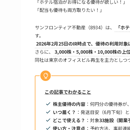
「ホテル宿泊がお得になる優待が欲しい！」
「配当も優待も両方取りたい！」
サンフロンティア不動産（8934）は、
「ホテ
す。
2026年2月25日のIR時点で、優待の利用対
さらに、
3,000株・5,000株・10,000株
同社は東京のオフィスビル再生を主力としつ
この記事でわかること
株主優待の内容
：何円分の優待券が
いつ届く？
：発送目安（6月下旬）と利
どこで使える？
：対象
33施設（開業
使い方・注意点
：予約方法、事前連