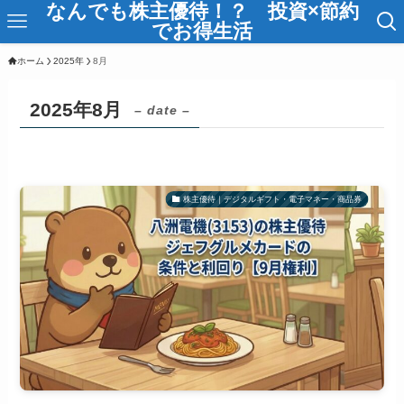
なんでも株主優待！？ 投資×節約
でお得生活
ホーム
2025年
8月
2025年8月
– date –
株主優待｜デジタルギフト・電子マネー・商品券